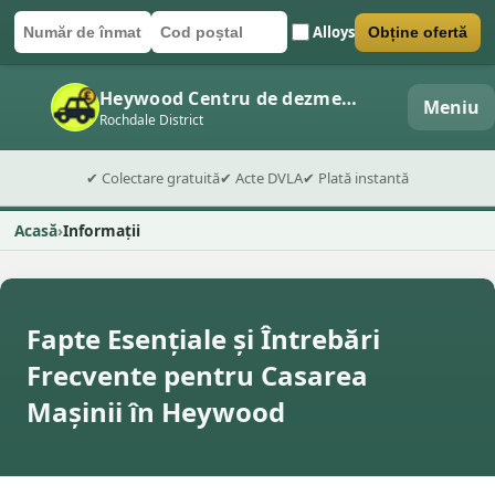
Alloys
Obține ofertă
Număr de înmatriculare
Cod poștal
Trimite formularul
Heywood Centru de dezmembrări auto
Meniu
Rochdale District
✔ Colectare gratuită
✔ Acte DVLA
✔ Plată instantă
Acasă
Informații
Fapte Esențiale și Întrebări
Frecvente pentru Casarea
Mașinii în Heywood