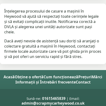
Înțelegerea procesului de casare a mașinii în
Heywood vă ajută să respectați toate cerințele legale
și să evitați complicații inutile. Notificarea corectă a
DVLA și alegerea unei unități autorizate sunt pași
cheie.
Dacă aveți nevoie de asistență sau doriți să aranjați o
colectare gratuită a mașinii în Heywood, contactați
firmele locale autorizate care vă pot ghida prin proces
și vă pot oferi un serviciu rapid și fără stres.
Acasă
Obține o ofertă
Cum funcționează
Prețuri
Mărci
Informații și Întrebări frecvente
Contact
Sună-ne:
01615465839
| Email:
admin@scrapmycarheywood.co.uk