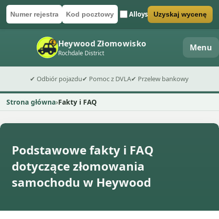
Alloys
Uzyskaj wycenę
Numer rejestracyjny
Kod pocztowy
Wyślij formularz wyceny
Heywood Złomowisko
Menu
Rochdale District
✔ Odbiór pojazdu
✔ Pomoc z DVLA
✔ Przelew bankowy
Strona główna
Fakty i FAQ
Podstawowe fakty i FAQ
dotyczące złomowania
samochodu w Heywood