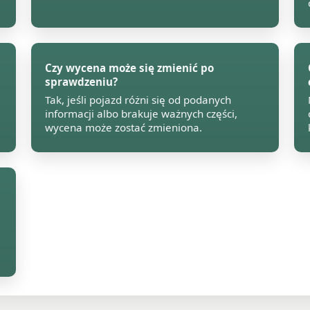
Czy wycena może się zmienić po
sprawdzeniu?
Tak, jeśli pojazd różni się od podanych
informacji albo brakuje ważnych części,
wycena może zostać zmieniona.