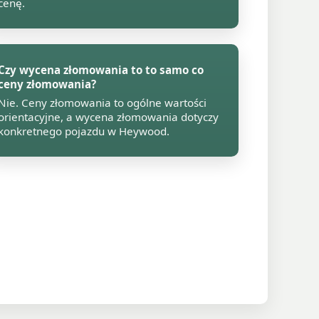
cenę.
Czy wycena złomowania to to samo co
ceny złomowania?
Nie. Ceny złomowania to ogólne wartości
orientacyjne, a wycena złomowania dotyczy
konkretnego pojazdu w Heywood.