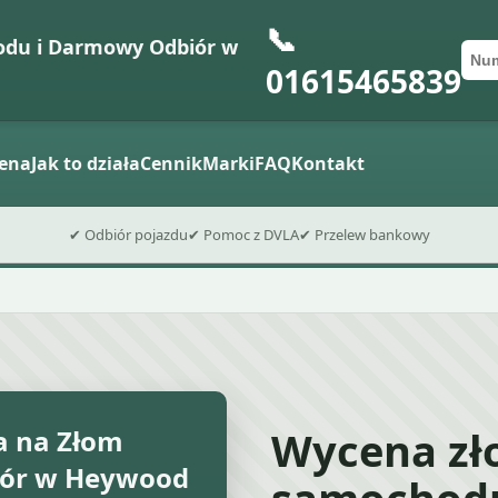
📞
odu i Darmowy Odbiór w
Num
Kod
Wyśli
01615465839
ena
Jak to działa
Cennik
Marki
FAQ
Kontakt
✔ Odbiór pojazdu
✔ Pomoc z DVLA
✔ Przelew bankowy
Wycena z
a na Złom
ór w Heywood
samochod