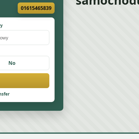
01615465839
wy
No
nsfer