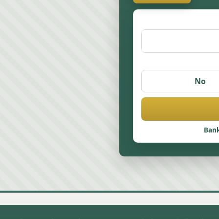
No
Bank