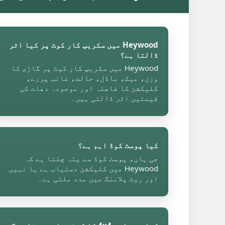
Heywood میں سکریپ کار کوٹ پر کیا اثر
ڈالتا ہے؟
Heywood میں سکریپ کار کوٹ پر گاڑی کا
وزن، میک، ماڈل، حالت، غائب پرزے،
کلیکشن کا فاصلہ اور موجودہ دھات کی
قیمتیں اثر ڈالتی ہیں۔
کیا پوسٹ کوڈ اہم ہے؟
جی ہاں، پوسٹ کوڈ سے پتہ چلتا ہے کہ
Heywood میں کلیکشن دستیاب ہے یا نہیں
اور روٹ پلاننگ میں مدد ملتی ہے۔