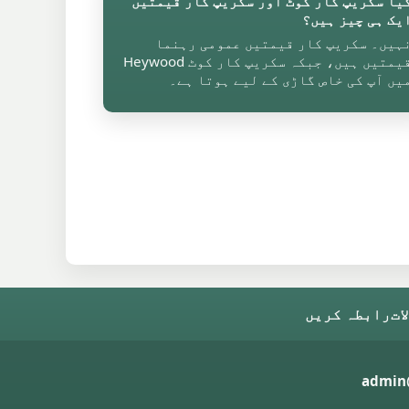
یا سکریپ کار کوٹ اور سکریپ کار قیمتیں
یک ہی چیز ہیں؟
ہیں۔ سکریپ کار قیمتیں عمومی رہنما
قیمتیں ہیں، جبکہ سکریپ کار کوٹ Heywood
یں آپ کی خاص گاڑی کے لیے ہوتا ہے۔
ات
رابطہ کریں
admin