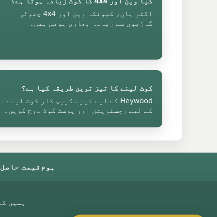
کیا وین اور 4x4 کا کوٹ زیادہ ہوتا ہے؟
اکثر ہاں، کیونکہ وین اور 4x4 چھوٹی
گاڑیوں سے زیادہ بھاری ہوتی ہیں۔
کوٹ لینے کا تیز ترین طریقہ کیا ہے؟
Heywood کے لیے تیز سکریپ کار کوٹ لینے
کے لیے رجسٹریشن اور پوسٹ کوڈ درج کریں۔
ہوم
قیمت حاصل 
ہمیں کا