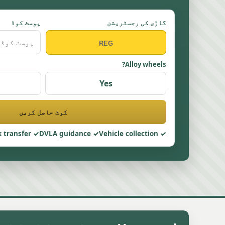
گاڑی کی رجسٹریشن
پوسٹ کوڈ
Alloy wheels?
Yes
کوٹ حاصل کریں
 transfer
DVLA guidance
Vehicle collection