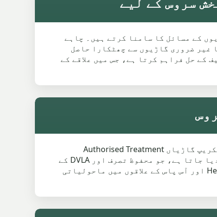
ہائشی اکثر پرانی یا خراب گاڑیوں کے مسائل کا سامنا کرتے ہیں۔ چاہے
پ کرنا غیر ضروری گاڑیوں سے چھٹکارا حاصل
روس Heywood میں تیز اور بغیر کسی تکلیف کے حل فراہم کرتا ہے، جس میں علاقے کے
ہم برطانیہ کے قوانین کے عین مطابق کام کرتے ہیں، یہ یقینی بناتے ہوئے کہ Heywood میں تمام سکریپ گاڑیاں Authorised Treatment
Facilities (ATF) کے ذریعے سنبھالی جاتی ہیں۔ ہر گاڑی کے سکریپ پر آپ کو سرٹیفیکیٹ آف ڈیسٹراکشن دیا جاتا ہے، جو محفوظ تصرف اور DVLA کے
ذریعے مالکیت کی منتقلی کی تصدیق کرتا ہے۔ یہ گارنٹی دیتا ہے کہ آپ کی کار ری سائیکلنگ Heywood اور آس پاس کے علاقوں میں ماحولیاتی