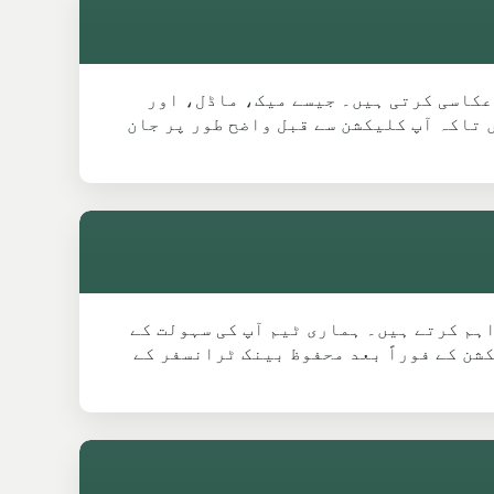
ت کی عکاسی کرتی ہیں۔ جیسے میک، ماڈل، اور
یں تاکہ آپ کلیکشن سے قبل واضح طور پر جان
فت سکریپ کار کلیکشن فراہم کرتے ہیں۔ ہماری ٹیم آپ کی سہولت کے
شن کے فوراً بعد محفوظ بینک ٹرانسفر کے