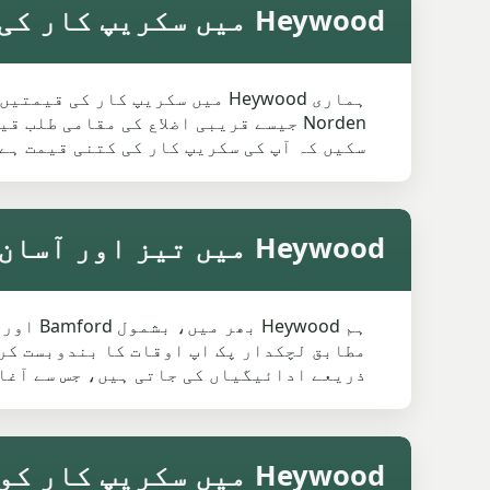
Heywood میں سکریپ کار کی قیمت کیسے مقرر کی جاتی ہے
ہماری Heywood میں سکریپ کار
Norden جیسے قریبی اضلاع کی مقامی ط
سکیں کہ آپ کی سکریپ کار کی کتنی قیمت ہے
Heywood میں تیز اور آسان سکریپ کار کلیکشن
مطابق لچکدار پک اپ اوقات کا بندوبست کرت
ذریعے ادائیگیاں کی جاتی ہیں، جس سے آغاز
Heywood میں سکریپ کار کوٹ کے حقائق