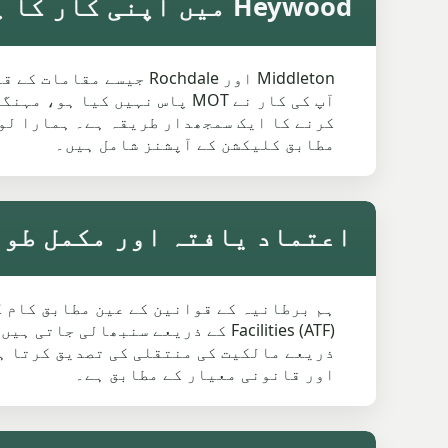
Heywood میں اپنی کار کا پرانا کچرا کرو، تیز اور اعتماد بخش سروس کے لیے
آپ کی کار نے MOT پاس نہیں 
مطابق کلیکشن کے آپشنز شامل ہیں۔
اعتماد یافتہ اور مکمل طور پر قانونی wood
اور قانونی معیار کے مطابق ہے۔