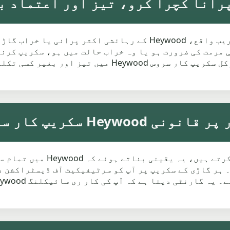
Middleton اور Rochdale جیسے مقامات کے قریب واقع، Heywood کے ر
کیا ہو، مہنگی مرمت کی ضرورت ہو یا وہ خراب حالت میں ہو، سکری
کرنے کا ایک سمجھدار طریقہ ہے۔ ہمارا لوکل سکریپ کار س
Hey سکریپ کار سروس