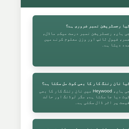
یا رجسٹریشن نمبر ضروری ہے؟
ی ہاں، رجسٹریشن نمبر درست میک، ماڈل،
مر، فیول ٹائپ اور وزن معلوم کرنے میں
دد دیتا ہے۔
یا نان رننگ کار کا بھی کوٹ مل سکتا ہے؟
جی ہاں، Heywood میں نان رننگ کار کا بھی
وٹ دیا جا سکتا ہے، مگر لوڈنگ اور حالت
یمت پر اثر ڈال سکتی ہے۔