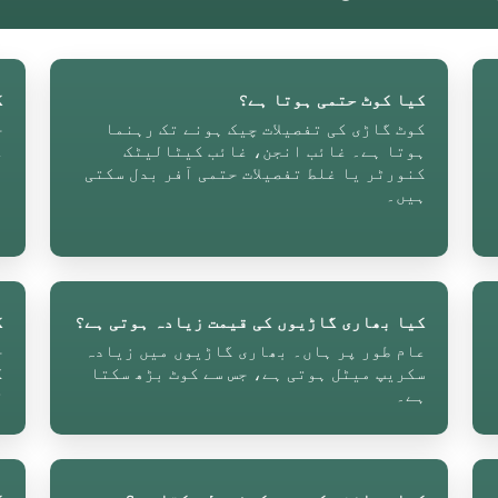
کیا کوٹ حتمی ہوتا ہے؟
ک
کوٹ گاڑی کی تفصیلات چیک ہونے تک رہنما
ج
ہوتا ہے۔ غائب انجن، غائب کیٹالیٹک
ع
کنورٹر یا غلط تفصیلات حتمی آفر بدل سکتی
م
ہیں۔
کیا بھاری گاڑیوں کی قیمت زیادہ ہوتی ہے؟
ک
عام طور پر ہاں۔ بھاری گاڑیوں میں زیادہ
سکریپ میٹل ہوتی ہے، جس سے کوٹ بڑھ سکتا
ک
ہے۔
ق