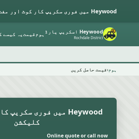
Heywood میں فوری سکریپ کار کوٹ اور مفت کلیکشن
Heywood اسکریپ یارڈ
ہوم
قیمت
یہ کیسے ک
Rochdale District
ہوم
قیمت حاصل کریں
Heywood میں فوری سکریپ 
کلیکشن
Online quote or call now