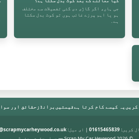
کیا معائنے کے بعد کوٹ بدل سکتا ہے؟
ک
ا
جی ہاں، اگر گاڑی دی گئی تفصیلات سے مختلف
ہو یا اہم پرزے غائب ہوں تو کوٹ بدل سکتا
ن
ہے۔
م
کریں
یہ کیسے کام کرتا ہے
قیمتیں
برانڈز
حقائق اور سوال
ل کریں:
01615465839
| ای میل:
@scrapmycarheywood.co.uk
© 2026 Scrap My Car Heywood — جملہ حقوق محفوظ ہیں۔