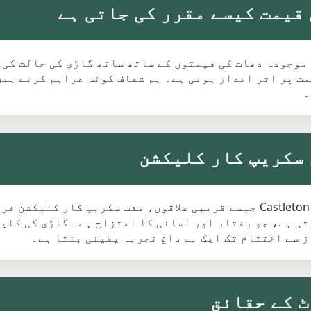
 کی قیمتیں موجودہ دھات کی قیمتوں کے ساتھ ساتھ گاڑی کی حال
لب قیمت پر اثر انداز ہوتی ہے۔ ہم شفاف کوٹس فراہم کرتے ہ
۔
ہم Heywood بھر میں، بشمول Bamford اور Castleton جیسے قریبی علاقوں، م
ی ہے، جو رفتار اور آسانی کا امتزاج ہے۔ گاڑی کی کلیک
 سے اختتام تک ایک بے داغ تجربہ یقینی بنتا ہے۔